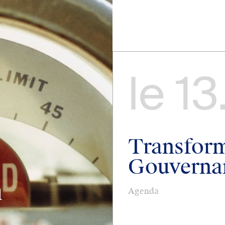
le
13
Transform
Gouvernan
1
Agenda