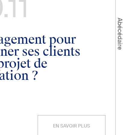
.11
Abécédaire
agement pour
er ses clients
projet de
ation ?
EN SAVOIR PLUS