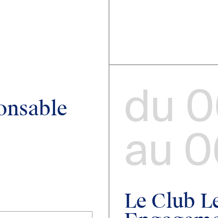
du
0
onsable
au
0
Le Club L