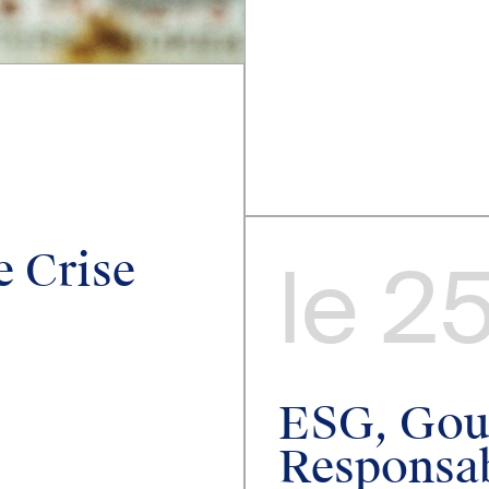
 Crise
le
25
ESG, Gou
Responsa