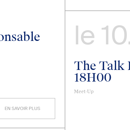
le
10
onsable
The Talk 
18H00
Meet-Up
EN SAVOIR PLUS