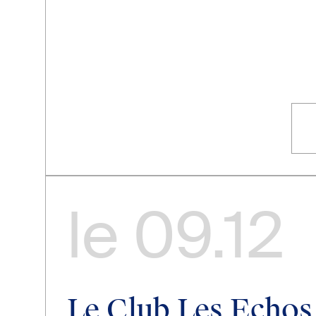
le
09.12
Le Club Les Echos