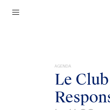
Aller
au
contenu
principal
AGENDA
Le Club
Respon