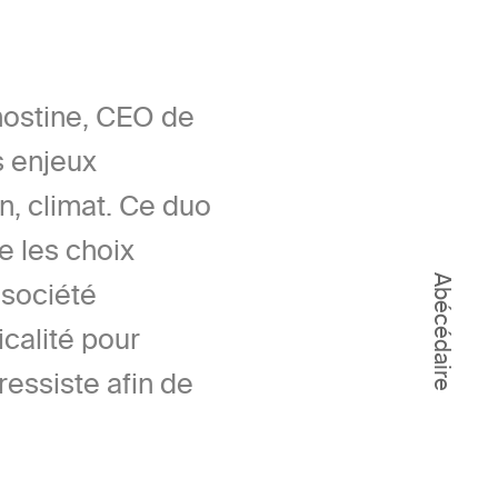
hostine, CEO de
s enjeux
in, climat. Ce duo
e les choix
Abécédaire
 société
icalité pour
ressiste afin de