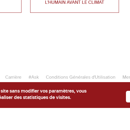
L'HUMAIN AVANT LE CLIMAT
Carrière
#Ask
Conditions Générales d'Utilisation
Men
er
16, cours Albert 1
, 75008, Paris
01.40.74.02.02
contact
 site sans modifier vos paramètres, vous
aliser des statistiques de visites.