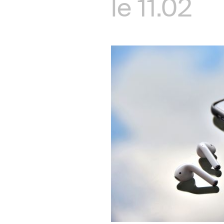
le
11.02