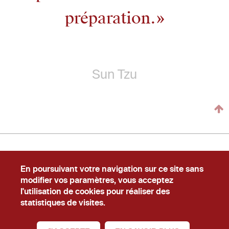
préparation.
Sun Tzu
En poursuivant votre navigation sur ce site sans
Newslecteur
Carrière
#Ask
modifier vos paramètres, vous acceptez
l'utilisation de cookies pour réaliser des
Conditions Générales d'Utilisation
Mentions légales
statistiques de visites.
er
© La Cabrik
16, cours Albert 1
, 75008, Paris
01.40.74.02.02
contact@lacabrik.com