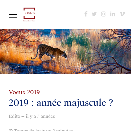
Aller
au
contenu
principal
Voeux 2019
2019 : année majuscule ?
Édito — il y a 7 années
Temps de lecture: 2 minutes