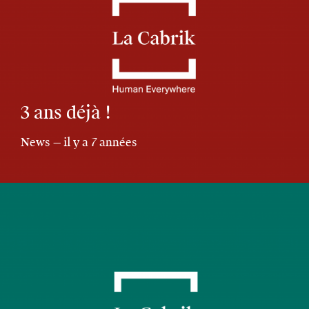
3 ans déjà !
News — il y a 7 années