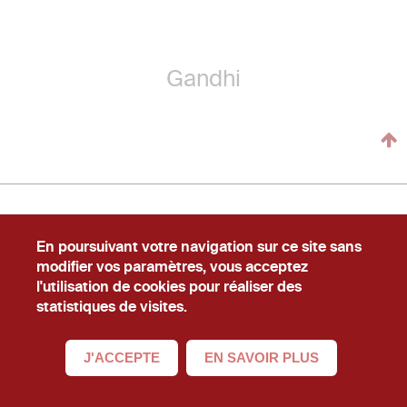
Gandhi
En poursuivant votre navigation sur ce site sans
Newslecteur
Carrière
#Ask
modifier vos paramètres, vous acceptez
l'utilisation de cookies pour réaliser des
Conditions Générales d'Utilisation
Mentions légales
statistiques de visites.
er
© La Cabrik
16, cours Albert 1
, 75008, Paris
01.40.74.02.02
contact@lacabrik.com
J'ACCEPTE
EN SAVOIR PLUS