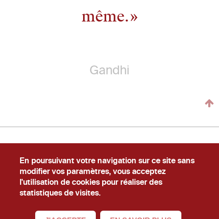
même.
Gandhi
En poursuivant votre navigation sur ce site sans
Newslecteur
Carrière
#Ask
modifier vos paramètres, vous acceptez
l'utilisation de cookies pour réaliser des
Conditions Générales d'Utilisation
Mentions légales
statistiques de visites.
er
© La Cabrik
16, cours Albert 1
, 75008, Paris
01.40.74.02.02
contact@lacabrik.com