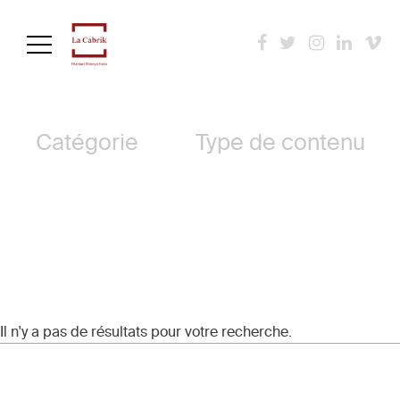
Aller
au
contenu
Archives
principal
Catégorie
Type de contenu
Il n'y a pas de résultats pour votre recherche.