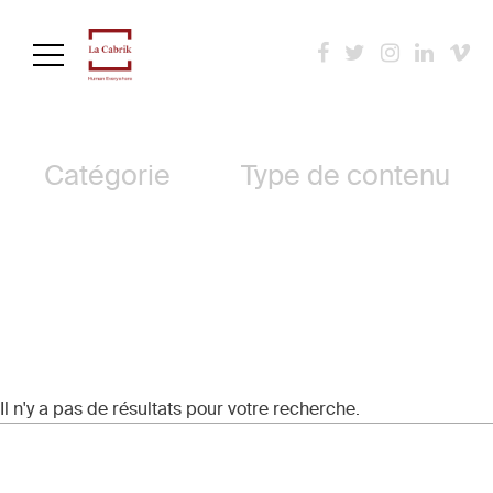
Aller
au
contenu
Archives
principal
Catégorie
Type de contenu
Il n'y a pas de résultats pour votre recherche.